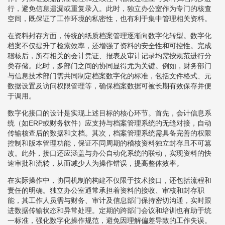
行，避免信息遗漏或重复录入。此时，独立办公室作为专门的核查
空间，既保证了工作环境的私密性，也有利于集中管理相关资料。
在资料封存方面，传统的纸质档案管理逐渐向数字化转型。数字化
档案不仅提升了检索效率，还增强了资料的安全性和可控性。完成
稽核后，所有相关的会计凭证、报表及审计记录均需按规范进行分
类存储。此时，多部门之间的协同显得尤为关键。例如，财务部门
与信息技术部门需共同制定档案数字化的标准，包括文件格式、元
数据设置及访问权限管理等，确保档案数据可被长期有效保存并便
于调用。
数字化接口的设计是实现上述目标的核心环节。首先，会计信息系
统（如ERP或财务软件）应支持与档案管理系统的无缝对接，自动
传输核查后的数据和文档。其次，档案管理系统需具备完善的权限
控制和版本管理功能，保证不同周期的稽核资料独立封存且不可篡
改。此外，接口还应涵盖与办公自动化系统的联动，实现资料的快
速审批和流转，从而减少人为操作错误，提高整体效率。
在实际操作中，协同机制的构建不仅限于技术接口，还包括流程和
责任的明确。独立办公室通常承担着资料的接收、审核和封存职
能，其工作人员需与财务、审计及信息部门保持密切沟通，实时跟
进数据传输状态和异常处理。定期的跨部门会议和培训也有助于统
一标准，强化数字化操作规范，避免因理解偏差导致的工作失误。