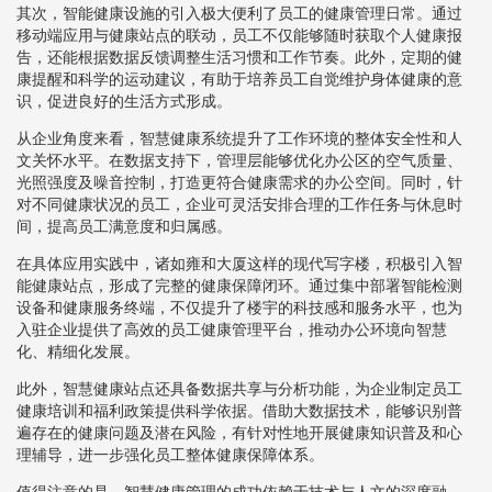
其次，智能健康设施的引入极大便利了员工的健康管理日常。通过
移动端应用与健康站点的联动，员工不仅能够随时获取个人健康报
告，还能根据数据反馈调整生活习惯和工作节奏。此外，定期的健
康提醒和科学的运动建议，有助于培养员工自觉维护身体健康的意
识，促进良好的生活方式形成。
从企业角度来看，智慧健康系统提升了工作环境的整体安全性和人
文关怀水平。在数据支持下，管理层能够优化办公区的空气质量、
光照强度及噪音控制，打造更符合健康需求的办公空间。同时，针
对不同健康状况的员工，企业可灵活安排合理的工作任务与休息时
间，提高员工满意度和归属感。
在具体应用实践中，诸如雍和大厦这样的现代写字楼，积极引入智
能健康站点，形成了完整的健康保障闭环。通过集中部署智能检测
设备和健康服务终端，不仅提升了楼宇的科技感和服务水平，也为
入驻企业提供了高效的员工健康管理平台，推动办公环境向智慧
化、精细化发展。
此外，智慧健康站点还具备数据共享与分析功能，为企业制定员工
健康培训和福利政策提供科学依据。借助大数据技术，能够识别普
遍存在的健康问题及潜在风险，有针对性地开展健康知识普及和心
理辅导，进一步强化员工整体健康保障体系。
值得注意的是，智慧健康管理的成功依赖于技术与人文的深度融